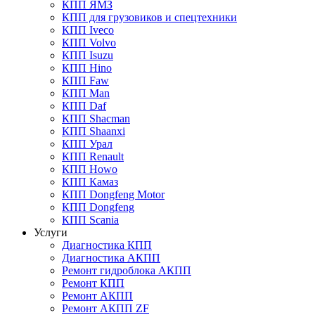
КПП ЯМЗ
КПП для грузовиков и спецтехники
КПП Iveco
КПП Volvo
КПП Isuzu
КПП Hino
КПП Faw
КПП Man
КПП Daf
КПП Shacman
КПП Shaanxi
КПП Урал
КПП Renault
КПП Howo
КПП Камаз
КПП Dongfeng Motor
КПП Dongfeng
КПП Scania
Услуги
Диагностика КПП
Диагностика АКПП
Ремонт гидроблока АКПП
Ремонт КПП
Ремонт АКПП
Ремонт АКПП ZF