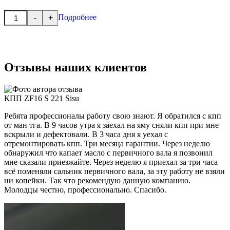
Количество
Подробнее
-
+
товара
КПП
ZF16
S
221
Sisu
Отзывы наших клиентов
КПП ZF16 S 221 Sisu
Ребята профессионалы работу свою знают. Я обратился с кпп
от ман тга. В 9 часов утра я заехал на яму сняли кпп при мне
вскрыли и дефектовали. В 3 часа дня я уехал с
отремонтировать кпп. Три месяца гарантии. Через неделю
обнаружил что капает масло с первичного вала я позвонил
мне сказали приезжайте. Через неделю я приехал за три часа
всё поменяли сальник первичного вала, за эту работу не взяли
ни копейки. Так что рекомендую данную компанию.
Молодцы честно, профессионально. Спасибо.