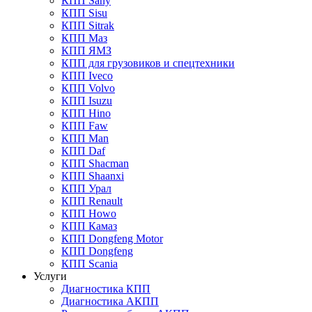
КПП Sany
КПП Sisu
КПП Sitrak
КПП Маз
КПП ЯМЗ
КПП для грузовиков и спецтехники
КПП Iveco
КПП Volvo
КПП Isuzu
КПП Hino
КПП Faw
КПП Man
КПП Daf
КПП Shacman
КПП Shaanxi
КПП Урал
КПП Renault
КПП Howo
КПП Камаз
КПП Dongfeng Motor
КПП Dongfeng
КПП Scania
Услуги
Диагностика КПП
Диагностика АКПП