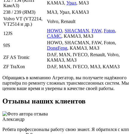
152 / 154 (КПП
КАМАЗ,
Урал
, МАЗ
КамАЗ)
238 / 239 (ЯМЗ)
МАЗ, Урал, КАМАЗ
Volvo VT (VT2214,
Volvo, Renault
VT2514 и др.)
HOWO
,
SHACMAN
,
FAW
,
Foton
,
12JS
CAMC
, КАМАЗ, МАЗ
HOWO, SHACMAN, FAW, Foton,
9JS
DongFeng
, КАМАЗ, МАЗ
DAF, MAN, IVECO, Renault, Volvo,
ZF AS Tronic
КАМАЗ, МАЗ
ZF TraXon
DAF, MAN, IVECO, МАЗ, КАМАЗ
Обращаясь в компанию Агрегатор, вы получаете надёжного
партнёра по ремонту сложных трансмиссионных систем. Мы
ценим ваше время и уверены в качестве своей работы.
Отзывы наших клиентов
Александр
Ребята профессионалы работу свою знают. Я обратился с кпп