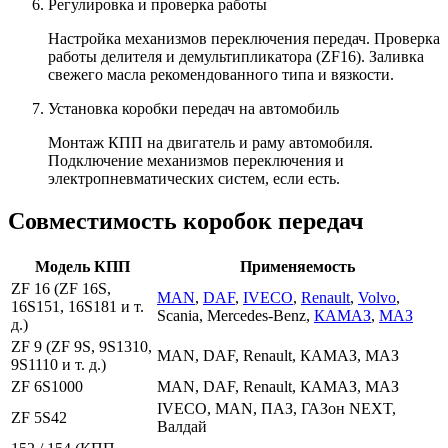
Регулировка и проверка работы
Настройка механизмов переключения передач. Проверка
работы делителя и демультипликатора (ZF16). Заливка
свежего масла рекомендованного типа и вязкости.
Установка коробки передач на автомобиль
Монтаж КПП на двигатель и раму автомобиля.
Подключение механизмов переключения и
электропневматических систем, если есть.
Совместимость коробок передач
Модель КПП
Применяемость
ZF 16 (ZF 16S,
MAN
,
DAF
,
IVECO
,
Renault
,
Volvo
,
16S151, 16S181 и т.
Scania, Mercedes-Benz,
КАМАЗ
,
МАЗ
д.)
ZF 9 (ZF 9S, 9S1310,
MAN, DAF, Renault, КАМАЗ, МАЗ
9S1110 и т. д.)
ZF 6S1000
MAN, DAF, Renault, КАМАЗ, МАЗ
IVECO, MAN, ПАЗ, ГАЗон NEXT,
ZF 5S42
Валдай