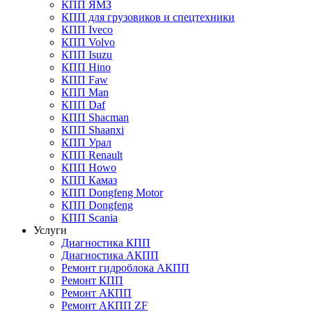
КПП ЯМЗ
КПП для грузовиков и спецтехники
КПП Iveco
КПП Volvo
КПП Isuzu
КПП Hino
КПП Faw
КПП Man
КПП Daf
КПП Shacman
КПП Shaanxi
КПП Урал
КПП Renault
КПП Howo
КПП Камаз
КПП Dongfeng Motor
КПП Dongfeng
КПП Scania
Услуги
Диагностика КПП
Диагностика АКПП
Ремонт гидроблока АКПП
Ремонт КПП
Ремонт АКПП
Ремонт АКПП ZF