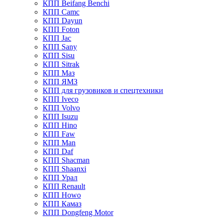
КПП Beifang Benchi
КПП Camc
КПП Dayun
КПП Foton
КПП Jac
КПП Sany
КПП Sisu
КПП Sitrak
КПП Маз
КПП ЯМЗ
КПП для грузовиков и спецтехники
КПП Iveco
КПП Volvo
КПП Isuzu
КПП Hino
КПП Faw
КПП Man
КПП Daf
КПП Shacman
КПП Shaanxi
КПП Урал
КПП Renault
КПП Howo
КПП Камаз
КПП Dongfeng Motor