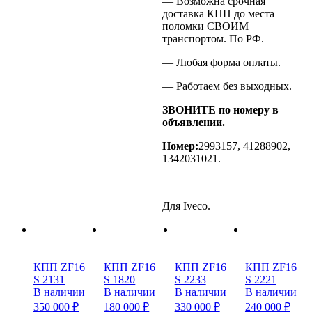
— Возможна срочная
доставка КПП до места
поломки СВОИМ
транспортом. По РФ.
— Любая форма оплаты.
— Работаем без выходных.
ЗВОНИТЕ по номеру в
объявлении.
Номер:
2993157, 41288902,
1342031021.
Для Iveco.
КПП ZF16
КПП ZF16
КПП ZF16
КПП ZF16
S 2131
S 1820
S 2233
S 2221
В наличии
В наличии
В наличии
В наличии
350 000 ₽
180 000 ₽
330 000 ₽
240 000 ₽